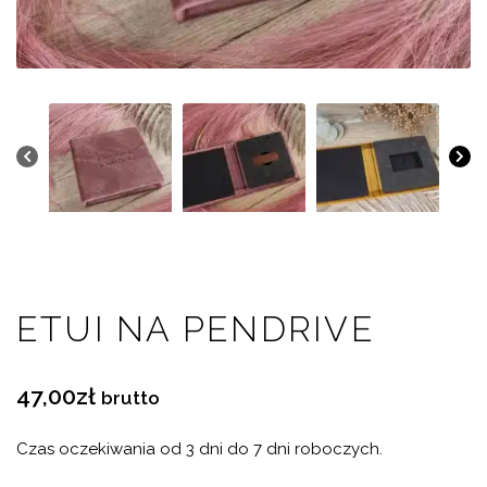
pendrive
Obraz
na
płótnie
Rozwiń
Kontakt
menu
potomne
ETUI NA PENDRIVE
47,00
zł
brutto
Czas oczekiwania od 3 dni do 7 dni roboczych.