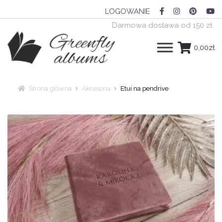
LOGOWANIE
Darmowa dostawa od 150 zł
0,00
zł
Albumy
tradycyjne
Strona główna
Akcesoria
Etui na pendrive
Albumy
kieszeniowe
Albumy
harmonijka
Rozwiń
Akcesoria
menu
potomne
Etui na