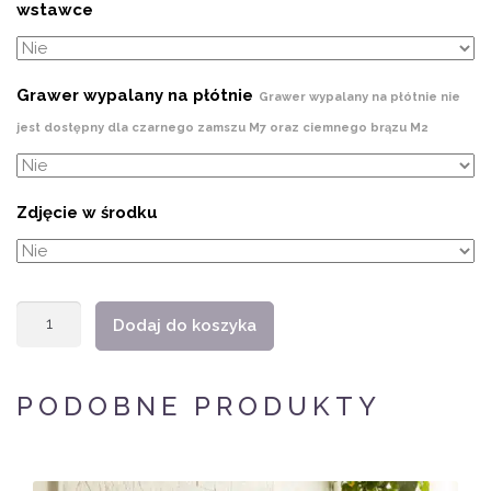
wstawce
Grawer wypalany na płótnie
Grawer wypalany na płótnie nie
jest dostępny dla czarnego zamszu M7 oraz ciemnego brązu M2
Zdjęcie w środku
ilość
Dodaj do koszyka
Etui
na
PODOBNE PRODUKTY
pendrive