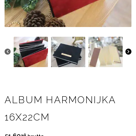
menu
potomne
ALBUM HARMONIJKA
16X22CM
51,60
zł