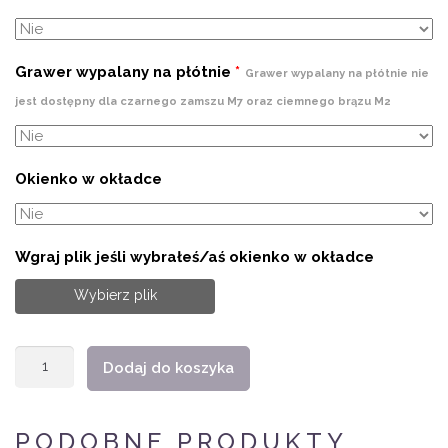
Grawer wypalany na płótnie
*
Grawer wypalany na płótnie nie
jest dostępny dla czarnego zamszu M7 oraz ciemnego brązu M2
Okienko w okładce
Wgraj plik jeśli wybrałeś/aś okienko w okładce
Wybierz plik
ilość
Dodaj do koszyka
Album
harmonijka
PODOBNE PRODUKTY
16x22cm