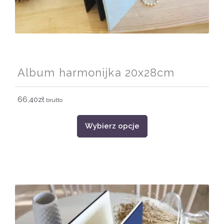
Album harmonijka 20x28cm
66,40
zł
brutto
Ten
Wybierz opcje
produkt
ma
wiele
wariantów.
Opcje
można
wybrać