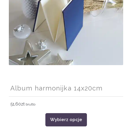
na
stronie
produktu
Album harmonijka 14x20cm
51,60
zł
brutto
Ten
Wybierz opcje
produkt